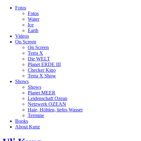
Fotos
Fotos
Water
Ice
Earth
Videos
On Screen
On Screen
Terra X
Die WELT
Planet ERDE III
Checker Kino
Terra X Show
Shows
Shows
Planet MEER
Leidenschaft Ozean
Netzwerk OZEAN
Haie, Höhlen, tiefes Wasser
Termine
Books
About Kunz