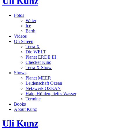
Uli Kunz
Fotos
Water
Ice
Earth
Videos
On Screen
Terra X
Die WELT
Planet ERDE III
Checker Kino
Terra X Show
Shows
Planet MEER
Leidenschaft Ozean
Netzwerk OZEAN
Haie, Höhlen, tiefes Wasser
Termine
Books
About Kunz
Uli Kunz