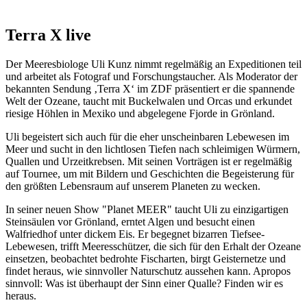
Terra X live
Der Meeresbiologe Uli Kunz nimmt regelmäßig an Expeditionen teil
und arbeitet als Fotograf und Forschungstaucher. Als Moderator der
bekannten Sendung ‚Terra X‘ im ZDF präsentiert er die spannende
Welt der Ozeane, taucht mit Buckelwalen und Orcas und erkundet
riesige Höhlen in Mexiko und abgelegene Fjorde in Grönland.
Uli begeistert sich auch für die eher unscheinbaren Lebewesen im
Meer und sucht in den lichtlosen Tiefen nach schleimigen Würmern,
Quallen und Urzeitkrebsen. Mit seinen Vorträgen ist er regelmäßig
auf Tournee, um mit Bildern und Geschichten die Begeisterung für
den größten Lebensraum auf unserem Planeten zu wecken.
In seiner neuen Show "Planet MEER" taucht Uli zu einzigartigen
Steinsäulen vor Grönland, erntet Algen und besucht einen
Walfriedhof unter dickem Eis. Er begegnet bizarren Tiefsee-
Lebewesen, trifft Meeresschützer, die sich für den Erhalt der Ozeane
einsetzen, beobachtet bedrohte Fischarten, birgt Geisternetze und
findet heraus, wie sinnvoller Naturschutz aussehen kann. Apropos
sinnvoll: Was ist überhaupt der Sinn einer Qualle? Finden wir es
heraus.