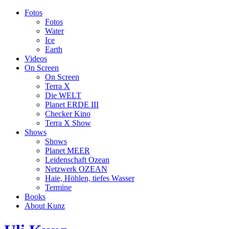
Fotos
Fotos
Water
Ice
Earth
Videos
On Screen
On Screen
Terra X
Die WELT
Planet ERDE III
Checker Kino
Terra X Show
Shows
Shows
Planet MEER
Leidenschaft Ozean
Netzwerk OZEAN
Haie, Höhlen, tiefes Wasser
Termine
Books
About Kunz