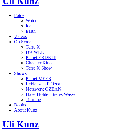
Uli Kunz
Fotos
Water
Ice
Earth
Videos
On Screen
Terra X
Die WELT
Planet ERDE III
Checker Kino
Terra X Show
Shows
Planet MEER
Leidenschaft Ozean
Netzwerk OZEAN
Haie, Höhlen, tiefes Wasser
Termine
Books
About Kunz
Uli Kunz