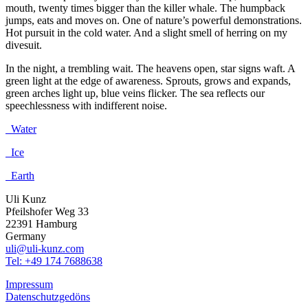
mouth, twenty times bigger than the killer whale. The humpback
jumps, eats and moves on. One of nature’s powerful demonstrations.
Hot pursuit in the cold water. And a slight smell of herring on my
divesuit.
In the night, a trembling wait. The heavens open, star signs waft. A
green light at the edge of awareness. Sprouts, grows and expands,
green arches light up, blue veins flicker. The sea reflects our
speechlessness with indifferent noise.
Water
Ice
Earth
Uli Kunz
Pfeilshofer Weg 33
22391 Hamburg
Germany
uli@uli-kunz.com
Tel: +49 174 7688638
Impressum
Datenschutzgedöns