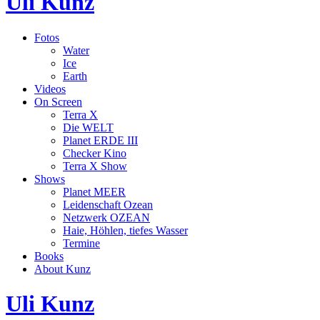
Uli Kunz
Fotos
Water
Ice
Earth
Videos
On Screen
Terra X
Die WELT
Planet ERDE III
Checker Kino
Terra X Show
Shows
Planet MEER
Leidenschaft Ozean
Netzwerk OZEAN
Haie, Höhlen, tiefes Wasser
Termine
Books
About Kunz
Uli Kunz