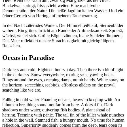
Tiefe. Reißt das Maul auf, zwanzig Mal größer als der Orca.
Buckelwal springt, frisst, zieht weiter. Eine machtvolle
Demonstration der Natur. Die heiße Jagd im kalten Wasser. Und ein
feiner Geruch von Hering auf meinem Taucheranzug.
In der Nacht zitterndes Warten. Der Himmel reißt auf, Sternenbilder
wabern. Ein grünes Irrlicht am Rande der Aufmerksamkeit. Sprießt,
wächst, weitet sich. Grüne Bögen zünden, blaue Schleier flimmern.
Das Meer reflektiert unsere Sprachlosigkeit mit gleichgültigem
Rauschen.
Orcas in Paradise
Darkness and cold. Eighteen hours a day. Then there is a bit of light
in the darkness. Snow everywhere, roaring seas, yawing boats.
Rings around the eyes, creeping damp, numb hands. White spray on
the horizon, screeching seabirds, effortless gliders on the prowl,
searching like we are.
Falling in cold water. Foaming oceans, heavy to keep up with. An
inhuman breathing sound not far from here. A dorsal fin. Dark
shadows under water, quivering fish bodies. A giant shoal of
herring. Teeming with panic. The tail fin of the killer whale punches
a hole in the wall. Stunned fish, a hungry mouth. No time for human
reflection. Superiority suddenly comes from the deep, tears open its