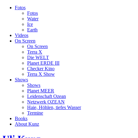
Fotos
Fotos
Water
Ice
Earth
Videos
On Screen
On Screen
Terra X
Die WELT
Planet ERDE III
Checker Kino
Terra X Show
Shows
Shows
Planet MEER
Leidenschaft Ozean
Netzwerk OZEAN
Haie, Höhlen, tiefes Wasser
Termine
Books
About Kunz