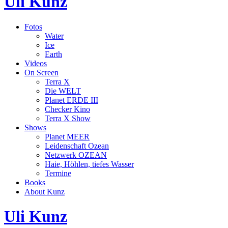
Uli Kunz
Fotos
Water
Ice
Earth
Videos
On Screen
Terra X
Die WELT
Planet ERDE III
Checker Kino
Terra X Show
Shows
Planet MEER
Leidenschaft Ozean
Netzwerk OZEAN
Haie, Höhlen, tiefes Wasser
Termine
Books
About Kunz
Uli Kunz