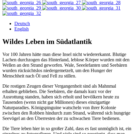
Deutsch
English
Wildes Leben im Südatlantik
Vor 100 Jahren hätte man diese Insel nicht wiedererkannt. Blutige
Lachen durchzogen das Hinterland, leblose Körper wurden mit den
Wellen an den Strand geworfen. Wale, Seeelefanten und Seebären
wurden rücksichtslos niedergemetzelt, um den Hunger der
Menschheit nach Öl und Fell zu stillen.
Die rostigen Zeugen dieser Vergangenheit sind als Mahnmal
erhalten geblieben. Die Seebären, die damals kurz vor der
Ausrottung standen, haben sich erholt und bevölkern heute zu
Tausenden (wenn nicht gar Millionen) dieses einzigartige
Naturparadies. Königspinguine watscheln von ihrer Kolonie
zwischen den Robben hindurch zum Strand, während sich hungrige
Seevögel an den Überresten der zu schwachen Tiere bedienen.
Die Tiere leben hier in so großer Zahl, dass es fast unmöglich ist, ein
einzelnes zu fotografieren. Und viele sind so neugierig, dass man