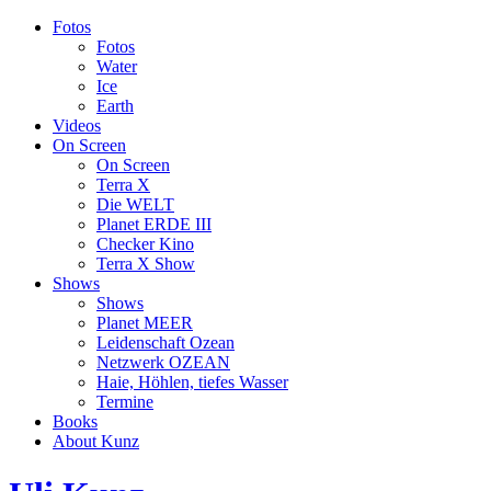
Fotos
Fotos
Water
Ice
Earth
Videos
On Screen
On Screen
Terra X
Die WELT
Planet ERDE III
Checker Kino
Terra X Show
Shows
Shows
Planet MEER
Leidenschaft Ozean
Netzwerk OZEAN
Haie, Höhlen, tiefes Wasser
Termine
Books
About Kunz